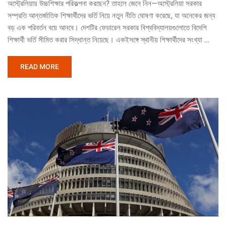
অস্ট্রেলিয়ায় উচ্চশিক্ষার পরিকল্পনা করছেন? তাহলে জেনে নিন—অস্ট্রেলিয়া সরকার
সম্প্রতি আন্তর্জাতিক শিক্ষার্থীদের ভর্তি নিয়ে নতুন নীতি ঘোষণা করেছে, যা অনেকের জন্য
বড় এক পরিবর্তন বয়ে আনবে। দেশটির ফেডারেল সরকার বিশ্ববিদ্যালয়গুলোতে বিদেশি
শিক্ষার্থী ভর্তি সীমিত করার সিদ্ধান্ত নিয়েছে। একইসঙ্গে স্থানীয় শিক্ষার্থীদের সংখ্যা …
READ MORE