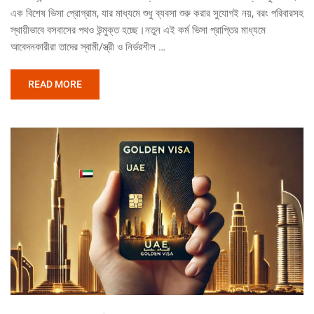
এক বিশেষ ভিসা প্রোগ্রাম, যার মাধ্যমে শুধু ব্যবসা শুরু করার সুযোগই নয়, বরং পরিবারসহ
স্থায়ীভাবে বসবাসের পথও উন্মুক্ত হচ্ছে।নতুন এই কর্ম ভিসা প্রাপ্তির মাধ্যমে
আবেদনকারীরা তাদের স্বামী/স্ত্রী ও নির্ভরশীল …
READ MORE