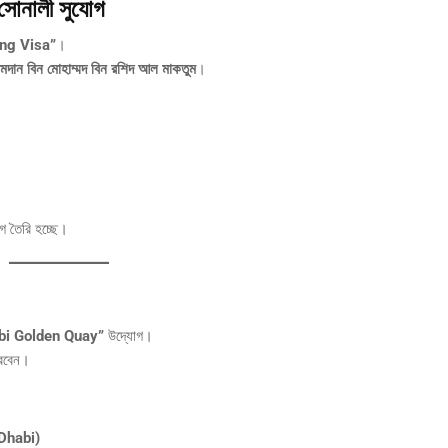
 সোনালী সুযোগ
ng Visa”
।
মদান বিন মোহাম্মদ বিন রশিদ আল মাকতুম
।
গ তৈরি হচ্ছে।
bi Golden Quay”
উদ্যোগ।
করবেন।
Dhabi)