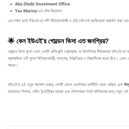
Abu Dhabi Investment Office
Yas Marina
-এর যৌথ উদ্যোগে
এর লক্ষ্য হলো ইউএই-তে ধনী বিনিয়োগকারী ও হাই-নেট-ওর্থ ব্যক্তিদের আকর্ষণ করা এব
🌟 কেন ইউএই’র গোল্ডেন ভিসা এত জনপ্রিয়?
গোল্ডেন ভিসা মূলত এমন একটি রেসিডেন্সি প্রোগ্রাম, যা বিদেশিদের দীর্ঘমেয়াদে ইউএই-তে 
প্রথমদিকে এটি মূলত বিনিয়োগকারী, ডাক্তার, ইঞ্জিনিয়ার ও বিজ্ঞানীদের জন্য ছিল। এখন
পারেন।
ইউএই’র এই নতুন পদক্ষেপ দেখায়, দেশটি কেবল তেলনির্ভর অর্থনীতি থেকে বেরিয়ে এসে
উদ্
অসাধারণ শিক্ষক, গেমিং ইন্ডাস্ট্রির তারকা এবং বিলাসবহুল ইয়ট মালিকদের জন্য নতুন এই