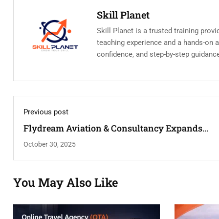
Skill Planet
Skill Planet is a trusted training prov
teaching experience and a hands-on app
confidence, and step-by-step guidanc
Previous post
Flydream Aviation & Consultancy Expands
Services To Student Visa Consultancy In Dhak
October 30, 2025
You May Also Like