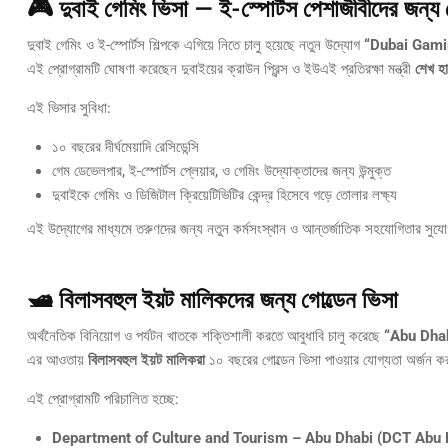
🎮 দুবাই গেমিং ভিসা — ই-স্পোর্টস পেশাজীবীদের জন্য
দুবাই গেমিং ও ই-স্পোর্টস শিল্পকে এগিয়ে নিতে চালু হয়েছে নতুন উদ্যোগ
“Dubai Gami
এই প্রোগ্রামটি ঘোষণা করেছেন দুবাইয়ের ক্রাউন প্রিন্স ও ইউএই প্রতিরক্ষা মন্ত্রী
শেখ হা
এই ভিসার সুবিধা:
১০ বছরের দীর্ঘমেয়াদি রেসিডেন্সি
গেম ডেভেলপার, ই-স্পোর্টস প্লেয়ার, ও গেমিং উদ্যোক্তাদের জন্য উন্মুক্ত
দুবাইকে গেমিং ও ডিজিটাল ক্রিয়েটিভিটির কেন্দ্র হিসেবে গড়ে তোলার লক্ষ্য
এই উদ্যোগের মাধ্যমে তরুণদের জন্য নতুন কর্মসংস্থান ও আন্তর্জাতিক সহযোগিতার সুযো
🛥️ বিলাসবহুল ইয়ট মালিকদের জন্য গোল্ডেন ভিসা
অর্থনৈতিক বিনিয়োগ ও পর্যটন খাতকে শক্তিশালী করতে আবুধাবি চালু করেছে
“Abu Dha
এর আওতায়
বিলাসবহুল ইয়ট মালিকরা
১০ বছরের গোল্ডেন ভিসা পাওয়ার যোগ্যতা অর্জন 
এই প্রোগ্রামটি পরিচালিত হচ্ছে:
Department of Culture and Tourism – Abu Dhabi (DCT Abu 