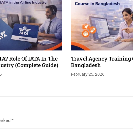
TA? Role Of IATA In The
Travel Agency Training 
dustry (Complete Guide)
Bangladesh
6
February 25, 2026
marked
*