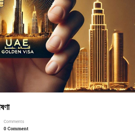
োষণা
Comments
0 Comment