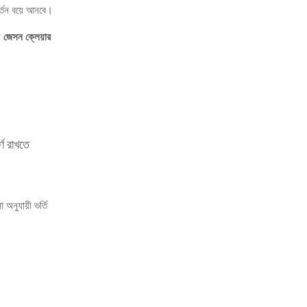
বর্তন বয়ে আনবে।
রী
জেসন ক্লেয়ার
্ণ রাখতে
 অনুযায়ী ভর্তি