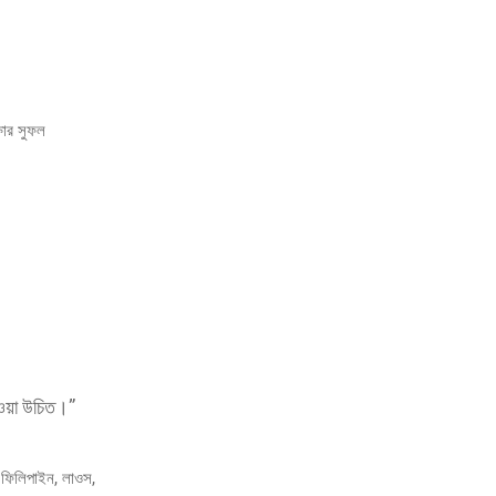
্ষার সুফল
 হওয়া উচিত।”
র, ফিলিপাইন, লাওস,