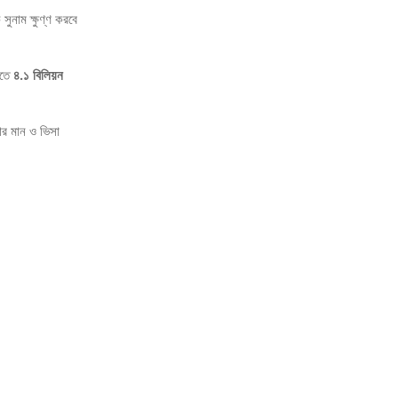
সুনাম ক্ষুণ্ণ করবে
তিতে
৪.১ বিলিয়ন
্ষার মান ও ভিসা