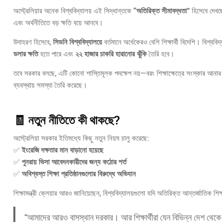
অস্ট্রেলিয়ার অনেক বিশ্ববিদ্যালয় এই সিদ্ধান্তকে
“অতিরিক্ত সীমাবদ্ধতা”
হিসেবে দেখছ
এবং অর্থনীতিতে বড় ক্ষতি বয়ে আনবে।
উদাহরণ হিসেবে,
সিডনি বিশ্ববিদ্যালয়ে
বর্তমানে অর্ধেকেরও বেশি শিক্ষার্থী বিদেশি। বিশ্বব
ডলার ক্ষতি
হতে পারে এবং
২২ হাজার চাকরি হারানোর ঝুঁকি
তৈরি হবে।
তবে সরকার বলছে, এটি কোনো শাস্তিমূলক পদক্ষেপ নয়—বরং শিক্ষাক্ষেত্রে সংস্কার আনার
ব্যবস্থায় সমস্যা তৈরি করেছে।
🧾 নতুন নীতিতে কী থাকছে?
অস্ট্রেলিয়া সরকার ইতিমধ্যে কিছু নতুন নিয়ম চালু করেছে:
✅
ইংরেজি দক্ষতার মান বাড়ানো হয়েছে
✅
পুনরায় ভিসা আবেদনকারীদের জন্য কঠোর শর্ত
✅
অবিশ্বস্ত শিক্ষা প্রতিষ্ঠানগুলোর বিরুদ্ধে অভিযান
শিক্ষামন্ত্রী ক্লেয়ার আরও জানিয়েছেন, বিশ্ববিদ্যালয়গুলো যদি অতিরিক্ত আন্তর্জাতিক শিক্
“আমাদের আরও বাসস্থান দরকার। আর শিক্ষার্থীরা যেন বিভিন্ন দেশ থেক