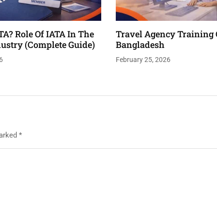
TA? Role Of IATA In The
Travel Agency Training 
dustry (Complete Guide)
Bangladesh
6
February 25, 2026
marked
*